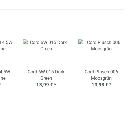
 4.5W
Cord 6W 015 Dark
Cord Plüsch 006
ine
Green
Moosgrün
*
13,99 €
*
13,98 €
*