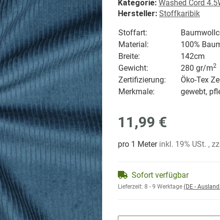
Kategorie:
Washed Cord 4.
Hersteller:
Stoffkaribik
Stoffart:
Baumwollc
Material:
100% Baum
Breite:
142cm
2
Gewicht:
280 gr/
m
Zertifizierung:
Öko-Tex Zer
Merkmale:
gewebt, pfl
11,99 €
pro 1 Meter
inkl. 19% USt. , z
Sofort verfügbar
Lieferzeit:
8 - 9 Werktage
(DE - Auslan