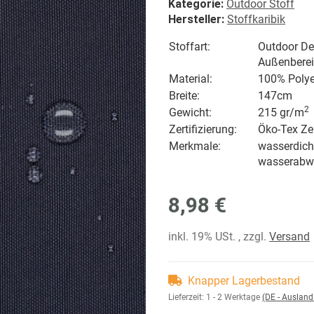
Kategorie:
Outdoor Stoff
Hersteller:
Stoffkaribik
Stoffart:
Outdoor Dek
Außenbere
Material:
100% Polye
Breite:
147cm
2
Gewicht:
215 gr/
m
Zertifizierung:
Öko-Tex Zer
Merkmale:
wasserdicht
wasserabw
8,98 €
inkl. 19% USt. , zzgl.
Versand
Knapper Lagerbestand
Lieferzeit:
1 - 2 Werktage
(DE - Auslan