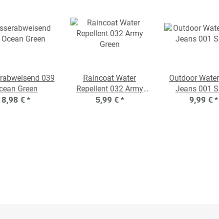
rabweisend 039
Raincoat Water
Outdoor Water
cean Green
Repellent 032 Army
Jeans 001 
8,98 €
*
5,99 €
Green
*
9,99 €
*