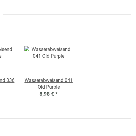
nd 036
Wasserabweisend 041
Old Purple
8,98 €
*