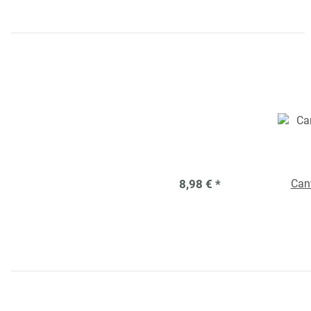
8,98 €
*
Can