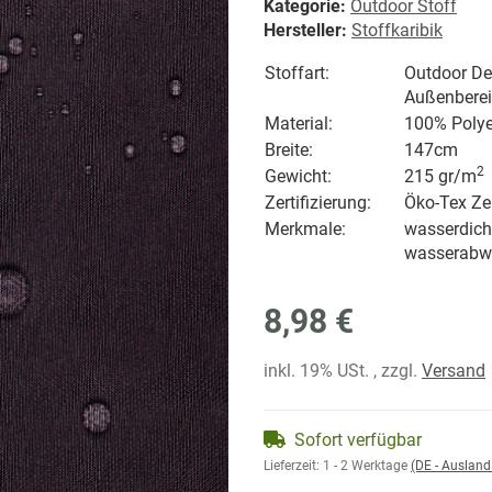
Kategorie:
Outdoor Stoff
Hersteller:
Stoffkaribik
Stoffart:
Outdoor Dek
Außenbere
Material:
100% Polye
Breite:
147cm
2
Gewicht:
215 gr/
m
Zertifizierung:
Öko-Tex Zer
Merkmale:
wasserdicht
wasserabw
8,98 €
inkl. 19% USt. , zzgl.
Versand
Sofort verfügbar
Lieferzeit:
1 - 2 Werktage
(DE - Auslan