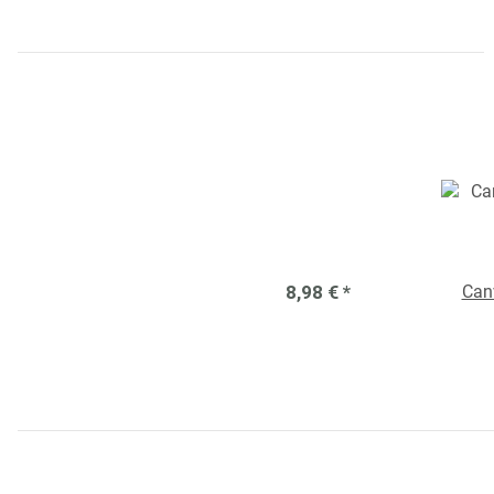
8,98 €
*
Can