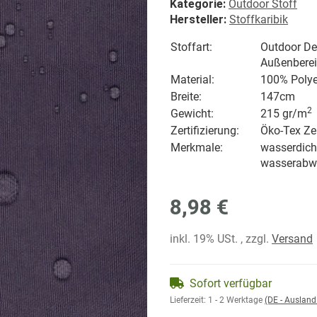
Kategorie:
Outdoor Stoff
Hersteller:
Stoffkaribik
Stoffart:
Outdoor Dek
Außenbere
Material:
100% Polye
Breite:
147cm
2
Gewicht:
215 gr/
m
Zertifizierung:
Öko-Tex Zer
Merkmale:
wasserdicht
wasserabw
8,98 €
inkl. 19% USt. , zzgl.
Versand
Sofort verfügbar
Lieferzeit:
1 - 2 Werktage
(DE - Auslan