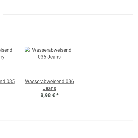
nd 035
Wasserabweisend 036
Jeans
8,98 €
*