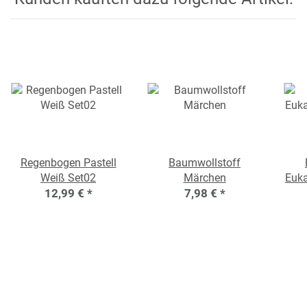
Regenbogen Pastell
Baumwollstoff
Weiß Set02
Märchen
Euka
12,99 €
*
7,98 €
*