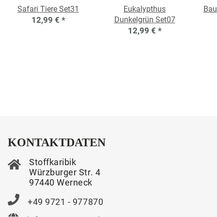
Safari Tiere Set31
Eukalypthus
Bau
12,99 €
*
Dunkelgrün Set07
12,99 €
*
KONTAKTDATEN
Stoffkaribik
Würzburger Str. 4
97440 Werneck
+49 9721 - 977870