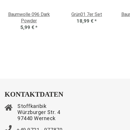
Baumwolle 096 Dark
Grün01 7er Set
Baumw
Powder
18,99 €
*
5,99 €
*
KONTAKTDATEN
Stoffkaribik
Würzburger Str. 4
97440 Werneck
+49 9721 - 977870