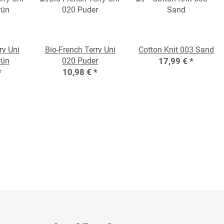
ry Uni
Bio-French Terry Uni
Cotton Knit 003 Sand
rün
020 Puder
17,99 €
*
*
10,98 €
*