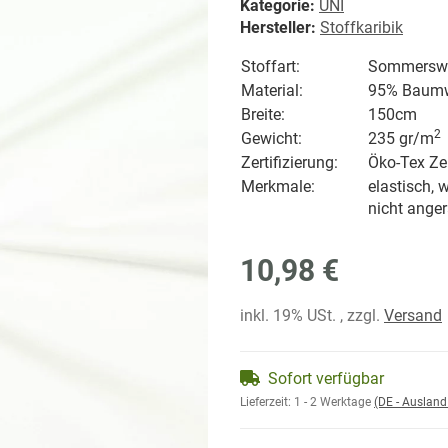
Kategorie:
UNI
Hersteller:
Stoffkaribik
Stoffart:
Sommerswea
Material:
95% Baumwo
Breite:
150cm
2
Gewicht:
235 gr/
m
Zertifizierung:
Öko-Tex Zer
Merkmale:
elastisch, w
nicht anger
10,98 €
inkl. 19% USt. , zzgl.
Versand
Sofort verfügbar
Lieferzeit:
1 - 2 Werktage
(DE - Auslan