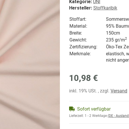
Kategorie:
UNI
Hersteller:
Stoffkaribik
Stoffart:
Sommerswea
Material:
95% Baumwo
Breite:
150cm
2
Gewicht:
235 gr/
m
Zertifizierung:
Öko-Tex Zer
Merkmale:
elastisch, w
nicht anger
10,98 €
inkl. 19% USt. , zzgl.
Versand
Sofort verfügbar
Lieferzeit:
1 - 2 Werktage
(DE - Auslan