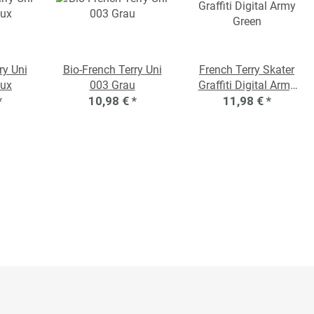
ry Uni
Bio-French Terry Uni
French Terry Skater
aux
003 Grau
Graffiti Digital Army
*
10,98 €
*
11,98 €
Green
*