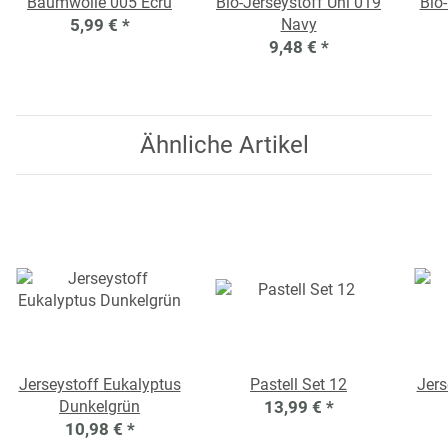
Baumwolle 005 Ecru
Bio-Jerseystoff Uni 019
Bio
5,99 €
*
Navy
9,48 €
*
Ähnliche Artikel
Jerseystoff Eukalyptus
Pastell Set 12
Jers
Dunkelgrün
13,99 €
*
10,98 €
*