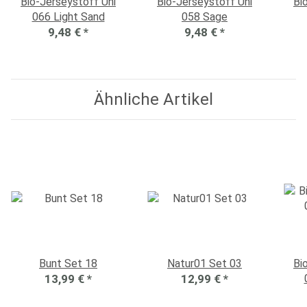
Bio-Jerseystoff Uni
Bio-Jerseystoff Uni
Bi
066 Light Sand
058 Sage
9,48 €
*
9,48 €
*
Ähnliche Artikel
Bunt Set 18
Natur01 Set 03
Bi
13,99 €
*
12,99 €
*