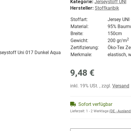
Kategorie:
Jerseystoff UNI
Hersteller:
Stoffkaribik
Stoffart:
Jersey UNI
Material:
95% Baumwo
Breite:
150cm
2
Gewicht:
200 gr/
m
Zertifizierung:
Öko-Tex Zer
Merkmale:
elastisch, 
9,48 €
inkl. 19% USt. , zzgl.
Versand
Sofort verfügbar
Lieferzeit:
1 - 2 Werktage
(DE - Auslan