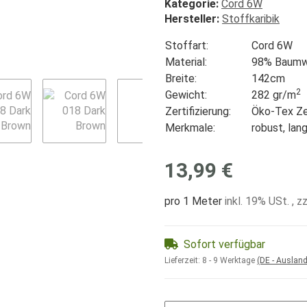
Kategorie:
Cord 6W
Hersteller:
Stoffkaribik
Stoffart:
Cord 6W
Material:
98% Baumwo
Breite:
142cm
2
Gewicht:
282 gr/
m
Zertifizierung:
Öko-Tex Zer
Merkmale:
robust, lan
13,99 €
pro 1 Meter
inkl. 19% USt. , z
Sofort verfügbar
Lieferzeit:
8 - 9 Werktage
(DE - Auslan