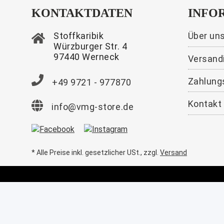
049 Light Sand
13,98 €
*
KONTAKTDATEN
INFO
11,99 €
*
Stoffkaribik
Über un
Würzburger Str. 4
97440 Werneck
Versand
Zahlung
+49 9721 - 977870
Kontakt
info@vmg-store.de
* Alle Preise inkl. gesetzlicher USt., zzgl.
Versand