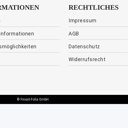
021 Hunter
RMATIONEN
RECHTLICHES
11,99 €
*
s
Impressum
informationen
AGB
smöglichkeiten
Datenschutz
Widerrufsrecht
© Finest-Folia GmbH