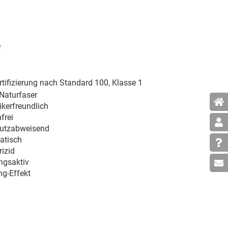
e
tifizierung nach Standard 100, Klasse 1
 Naturfaser
gikerfreundlich
frei
utzabweisend
tatisch
rizid
ngsaktiv
ng-Effekt