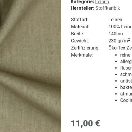
Kategorie:
Leinen
Hersteller:
Stoffkaribik
Stoffart:
Leinen
Material:
100% Lein
Breite:
140cm
2
Gewicht:
230 gr/
m
Zertifizierung:
Öko-Tex Zer
Merkmale:
reine
aller
flusen
schm
antis
bakte
atmu
Cooli
11,00 €