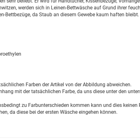
ilien sehr beliebt. Er wird für Handtücher, Kissenbezüge, Vorhä
hwitzen, werden sich in Leinen-Bettwäsche auf Grund ihrer feuc
inen-Bettbezüge, da Staub an diesem Gewebe kaum haften bleibt.
oroethylen
sächlichen Farben der Artikel von der Abbildung abweichen.
ang mit der tatsächlichen Farbe, da uns diese unter den unter
onsbedingt zu Farbunterschieden kommen kann und dies keinen R
hen, da diese bei der ersten Wäsche eingehen können.