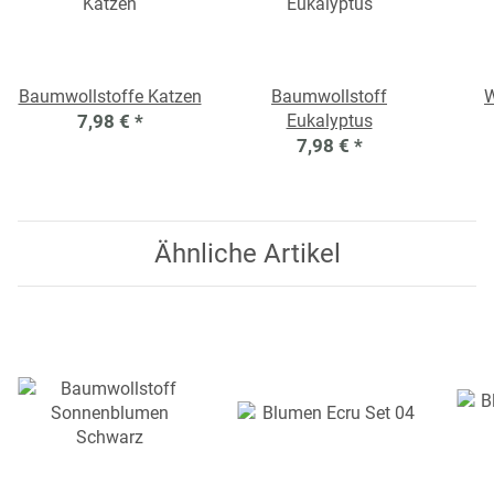
Baumwollstoffe Katzen
Baumwollstoff
W
7,98 €
*
Eukalyptus
7,98 €
*
Ähnliche Artikel