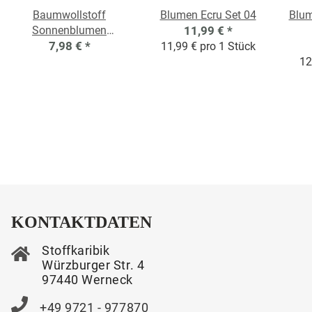
Baumwollstoff
Blumen Ecru Set 04
Blum
Sonnenblumen
11,99 €
*
Schwarz
7,98 €
*
11,99 € pro 1 Stück
12
KONTAKTDATEN
Stoffkaribik
Würzburger Str. 4
97440 Werneck
+49 9721 - 977870