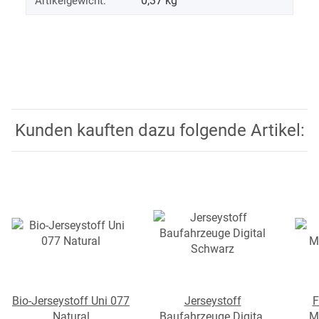
0,37
kg
Artikelgewicht:
Kunden kauften dazu folgende Artikel:
Bio-Jerseystoff Uni 077
Jerseystoff
F
Natural
Baufahrzeuge Digital
M