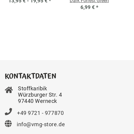
13,95 € -
19,95 €
*
Dark Forrest Green
6,99 €
*
KONTAKTDATEN
Stoffkaribik
Würzburger Str. 4
97440 Werneck
+49 9721 - 977870
info@vmg-store.de