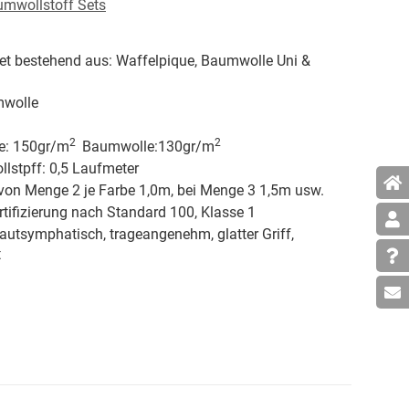
umwollstoff Sets
t bestehend aus: Waffelpique, Baumwolle Uni &
wolle
2
2
e: 150gr/
m
Baumwolle:130gr/
m
lstpff: 0,5 Laufmeter
von Menge 2 je Farbe 1,0m, bei Menge 3 1,5m usw.
tifizierung nach Standard 100, Klasse 1
hautsymphatisch, trageangenehm, glatter Griff,
t