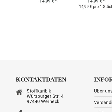
14,99 €
*
14,99 €
*
14,99 € pro 1 Stüc
KONTAKTDATEN
INFO
Stoffkaribik
Über un
Würzburger Str. 4
97440 Werneck
Versand