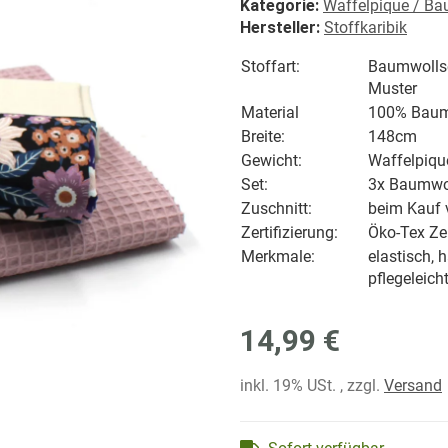
Kategorie:
Waffelpique / Ba
Hersteller:
Stoffkaribik
Stoffart:
Baumwollse
Muster
Material
100% Baum
Breite:
148cm
Gewicht:
Waffelpiqu
Set:
3x Baumwol
Zuschnitt:
beim Kauf 
Zertifizierung:
Öko-Tex Zer
Merkmale:
elastisch, 
pflegeleich
14,99 €
inkl. 19% USt. , zzgl.
Versand