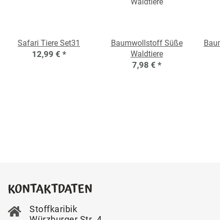
Safari Tiere Set31
Baumwollstoff Süße
Baum
12,99 €
*
Waldtiere
7,98 €
*
KONTAKTDATEN
Stoffkaribik
Würzburger Str. 4