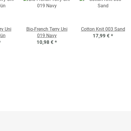
ry Uni
Bio-French Terry Uni
Cotton Knit 003 Sand
rün
019 Navy
17,99 €
*
*
10,98 €
*