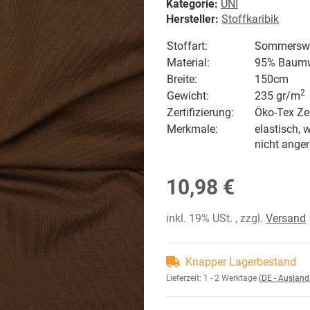
Kategorie:
UNI
Hersteller:
Stoffkaribik
Stoffart:
Sommerswea
Material:
95% Baumwo
Breite:
150cm
2
Gewicht:
235 gr/
m
Zertifizierung:
Öko-Tex Zer
Merkmale:
elastisch, w
nicht anger
10,98 €
inkl. 19% USt. , zzgl.
Versand
Knapper Lagerbestand
Lieferzeit:
1 - 2 Werktage
(DE - Auslan